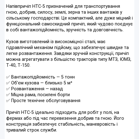
Напівпричіп НТС-5 призначений для транспортування
гною, добрив, силосу, землі, зерна та інших вантажів у
сільському господарстві. Це компактний, але дуже міцний і
функціональний самоскидний причіп, який чудово поєднує
в собі вантажопідйомність, зручність та довговічність.
Кузов виготовлений із високоміцної сталі, має
гідравлічний механізм підйому, що забезпечує швидке та
легке розвантаження. Завдяки зручній конструкції, причіп
можна агрегатувати з більшістю тракторів типу МТЗ, ЮМЗ,
Т-40, Т-150.
✅ Вантажопідйомність — 5 тонн
✅ Об’єм кузова — близько 5 м³
✅ Розвантаження — назад
✅ Міцна рама, посилені борти
✅ Просте технічне обслуговування
Причіп НТС-5 ідеально підходить для робіт у полі, на
фермах або під час перевезення добрив та гною. Його
конструкція забезпечує стабільність, маневровість і
тривалий строк служби.