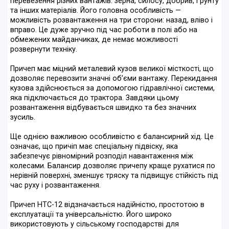
перевезення різних вантажів: зерна, силосу, добрив, ґрунту
та інших матеріалів. Його головна особливість —
можливість розвантаження на три сторони: назад, вліво і
вправо. Це дуже зручно під час роботи в полі або на
обмежених майданчиках, де немає можливості
розвернути техніку.
Причеп має міцний металевий кузов великої місткості, що
дозволяє перевозити значні об’єми вантажу. Перекидання
кузова здійснюється за допомогою гідравлічної системи,
яка підключається до трактора. Завдяки цьому
розвантаження відбувається швидко та без значних
зусиль.
Ще однією важливою особливістю є балансирний хід. Це
означає, що причіп має спеціальну підвіску, яка
забезпечує рівномірний розподіл навантаження між
колесами. Балансир дозволяє причепу краще рухатися по
нерівній поверхні, зменшує тряску та підвищує стійкість під
час руху і розвантаження.
Причеп НТС-12 відзначається надійністю, простотою в
експлуатації та універсальністю. Його широко
використовують у сільському господарстві для