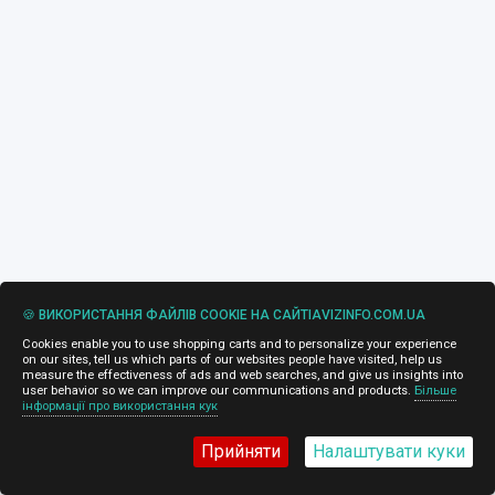
🍪 ВИКОРИСТАННЯ ФАЙЛІВ COOKIE НА САЙТІAVIZINFO.COM.UA
Cookies enable you to use shopping carts and to personalize your experience
on our sites, tell us which parts of our websites people have visited, help us
measure the effectiveness of ads and web searches, and give us insights into
user behavior so we can improve our communications and products.
Більше
інформації про використання кук
Прийняти
Налаштувати куки