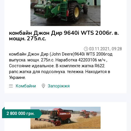
комбайн Джон Дир 9640i WTS 2006г. в.
мощн. 275л.с.
03.11.2021, 09:28
комбайн Джон Дир (John Deere)9640i WTS 2006год
выпуска. мощн. 275л.с. Наработка 42203106 м/ч ,
Состояние идеальное. В комплекте жатка R622.
рапс.жатка для подсолнуха. тележка. Находится в
Украине.
Комбайни
Запоріжжя
2 800 000 грн.