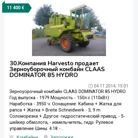
11 400 €
30.Компания Harvesto продает
Зерноуборочный комбайн CLAAS
DOMINATOR 85 HYDRO
04.11.2014, 15:01
Зерноуорочный комбайн CLAAS DOMINATOR 85 HYDRO
Год выпуска - 1979 Мощность - 150л.с (110кВт)
Наработка - 3950 ч. Оснащение: Кабина + Жатка для
рапса + Жатка + Breite Schneidwerk - 3, 9 m
Cоломорезка + Другое: гидростатический привод, - 5-
шейкер обмолота, - измельчитель, гидр. Рулевое
управление Шины: 4.18 -...
Комбайни
Запоріжжя