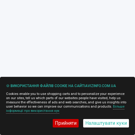
🍪 ВИКОРИСТАННЯ ФАЙЛІВ COOKIE НА САЙТІAVIZINFO.COM.UA
Cookies enable you to use shopping carts and to personalize your experience
on our sites, tell us which parts of our websites people have visited, help us
measure the effectiveness of ads and web searches, and give us insights into
user behavior so we can improve our communications and products.
Більше
інформації про використання кук
Прийняти
Налаштувати куки