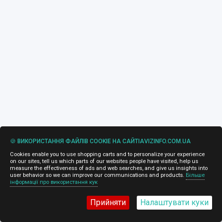
🍪 ВИКОРИСТАННЯ ФАЙЛІВ COOKIE НА САЙТІAVIZINFO.COM.UA
Cookies enable you to use shopping carts and to personalize your experience
on our sites, tell us which parts of our websites people have visited, help us
measure the effectiveness of ads and web searches, and give us insights into
user behavior so we can improve our communications and products.
Більше
інформації про використання кук
Прийняти
Налаштувати куки