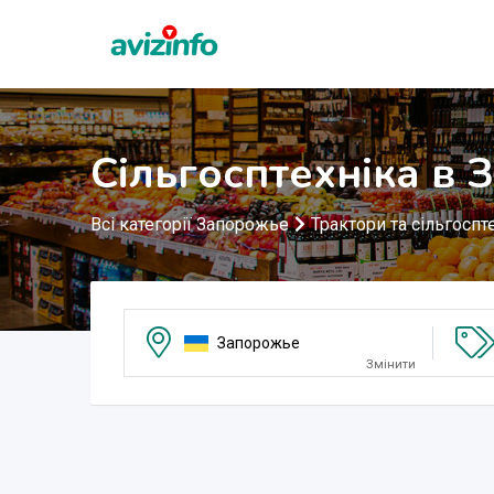
Сільгосптехніка в
Всі категорії Запорожье
Трактори та сільгоспт
Запорожье
Змінити