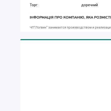
Торг:
доречний
- Працюємо з будь-якою формою розрахунку (гот
МВУ-6 — ваш помічник для родючого ґрунту та в
ІНФОРМАЦІЯ ПРО КОМПАНІЮ, ЯКА РОЗМІС
ЧП"Логвин" занимается производством и реализаци
Телефонуйте для детальної інформації або зам