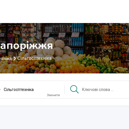
 Запоріжжя
Сільгосптехніка
ехніка
Сільгосптехніка
Змінити