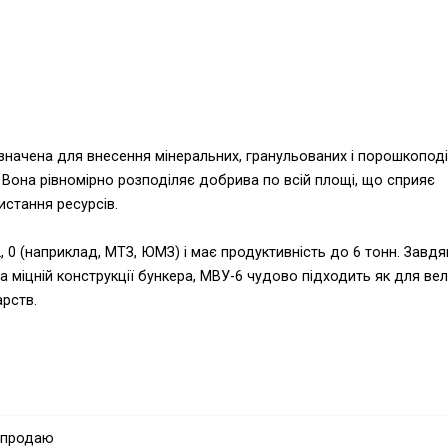
значена для внесення мінеральних, гранульованих і порошкопод
 Вона рівномірно розподіляє добрива по всій площі, що сприяє
стання ресурсів.
, 0 (наприклад, МТЗ, ЮМЗ) і має продуктивність до 6 тонн. Завдя
а міцній конструкції бункера, МВУ-6 чудово підходить як для ве
арств.
ті
 продаю