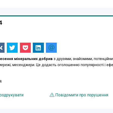
4
есення мінеральних добрив
з друзями, знайомими, потенційн
 мережі, месенджери. Це додасть оголошенню популярності і еф
Я
оздрукувати
Повідомити про порушення