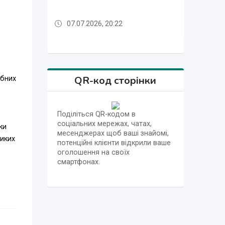
07.07.2026, 20:22
Вчора, 08.08.2026, 20:13
Вчора, 08.08.2026, 20:13
07.07.2026, 20:21
23.07.2026, 17:37
07.07.2026, 20:22
07.07.2026, 20:22
07.07.2026, 20:21
07.07.2026, 20:21
07.07.2026, 20:21
07.07.2026, 20:21
QR-код сторінки
ібних
Поділіться QR-кодом в
соціальних мережах, чатах,
ки
месенджерах щоб ваші знайомі,
ликих
потенційні клієнти відкрили ваше
оголошення на своїх
смартфонах.