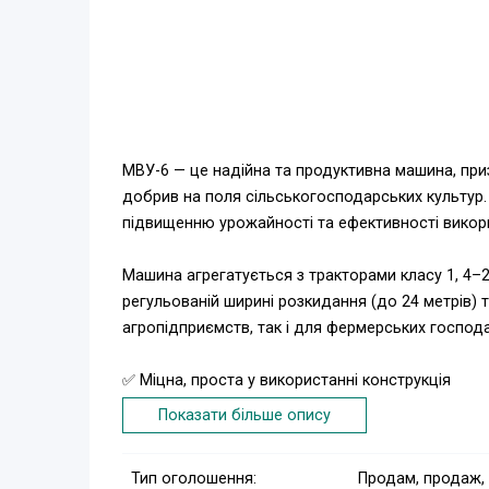
МВУ-6 — це надійна та продуктивна машина, при
добрив на поля сільськогосподарських культур.
підвищенню урожайності та ефективності викори
Машина агрегатується з тракторами класу 1, 4–2
регульованій ширині розкидання (до 24 метрів) т
агропідприємств, так і для фермерських господ
✅ Міцна, проста у використанні конструкція
✅ Точне та рівномірне розкидання добрив
Показати більше опису
✅ Економна витрата матеріалу
✅ Простота обслуговування та надійність у робо
Тип оголошення:
Продам, продаж,