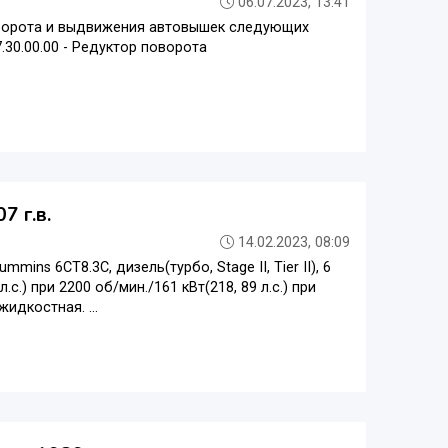
06.07.2023, 13:41
оворота и выдвижения автовышек следующих
30.00.00 - Редуктор поворота
7 г.в.
14.02.2023, 08:09
ins 6CT8.3C, дизель(турбо, Stage II, Tier II), 6
с.) при 2200 об/мин./161 кВт(218, 89 л.с.) при
идкостная. ...