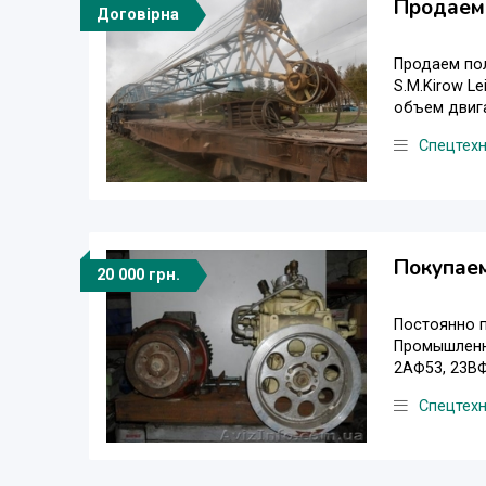
Продаем 
Договірна
Продаем пол
S.M.Kirow Le
объем двига
Спецтехн
Покупаем
20 000 грн.
Постоянно п
Промышленны
2АФ53, 23ВФ
Спецтехн