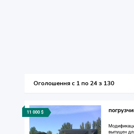
Оголошення
c
1 по 24 з 130
погрузчи
11 000 $
Модификация
выпущен для