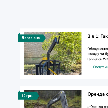
3 в 1: Га
Договірна
Обладнання 
складу чи б
процесу. Ал
Спецтехн
Оренда с
10 грн.
✅Оренда спе