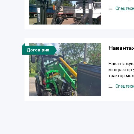
Спецтехн
Навантаж
Договірна
Навантажува
мінітрактор
трактор може
Спецтехн