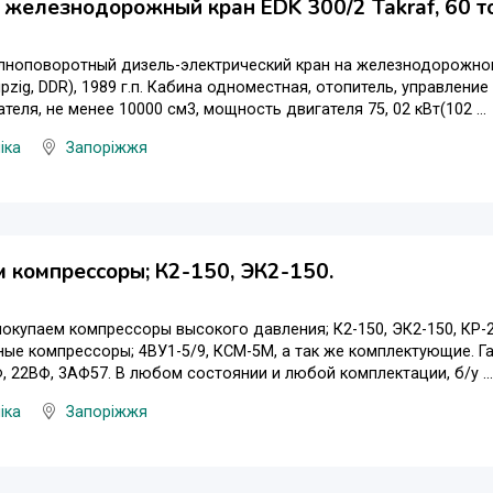
железнодорожный кран EDK 300/2 Takraf, 60 тон
ноповоротный дизель-электрический кран на железнодорожном 
ipzig, DDR), 1989 г.п. Кабина одноместная, отопитель, управление
теля, не менее 10000 см3, мощность двигателя 75, 02 кВт(102 ...
іка
Запоріжжя
 компрессоры; К2-150, ЭК2-150.
окупаем компрессоры высокого давления; К2-150, ЭК2-150, КР-2, А
е компрессоры; 4ВУ1-5/9, КСМ-5М, а так же комплектующие. Га
, 22ВФ, 3АФ57. В любом состоянии и любой комплектации, б/у ...
іка
Запоріжжя