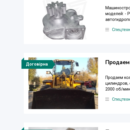
Машиностро
моделей: - 
автогидропо
Спецтехн
Продаем 
Договірна
Продаем коле
цилиндров, о
2000 об/мин
Спецтехн