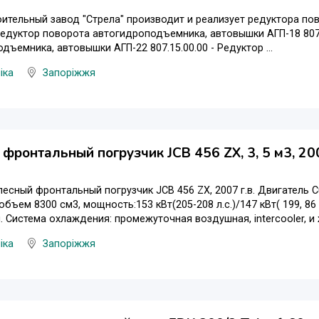
ительный завод "Стрела" производит и реализует редуктора п
Редуктор поворота автогидроподъемника, автовышки АГП-18 807.
дъемника, автовышки АГП-22 807.15.00.00 - Редуктор ...
іка
Запоріжжя
фронтальный погрузчик JCB 456 ZX, 3, 5 м3, 200
сный фронтальный погрузчик JCB 456 ZX, 2007 г.в. Двигатель Cumm
бъем 8300 см3, мощность:153 кВт(205-208 л.с.)/147 кВт( 199, 86 л.
. Система охлаждения: промежуточная воздушная, intercooler, и ж
іка
Запоріжжя