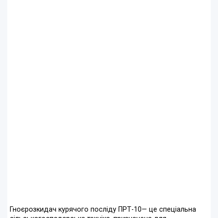
Гноєрозкидач курячого посліду ПРТ-10— це спеціальна