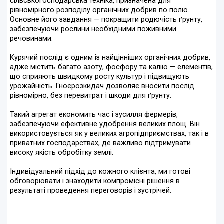
сільськогосподарська техніка, призначена для
рівномірного розподілу органічних добрив по полю.
Основне його завдання — покращити родючість ґрунту,
забезпечуючи рослини необхідними поживними
речовинами.
Курячий послід є одним із найцінніших органічних добрив,
адже містить багато азоту, фосфору та калію — елементів,
що сприяють швидкому росту культур і підвищують
урожайність. Гноєрозкидач дозволяє вносити послід
рівномірно, без перевитрат і шкоди для ґрунту.
Такий агрегат економить час і зусилля фермерів,
забезпечуючи ефективне удобрення великих площ. Він
використовується як у великих агропідприємствах, так і в
приватних господарствах, де важливо підтримувати
високу якість обробітку землі.
Індивідуальний підхід до кожного клієнта, ми готові
обговорювати і знаходити компромісні рішення в
результаті проведення переговорів і зустрічей.