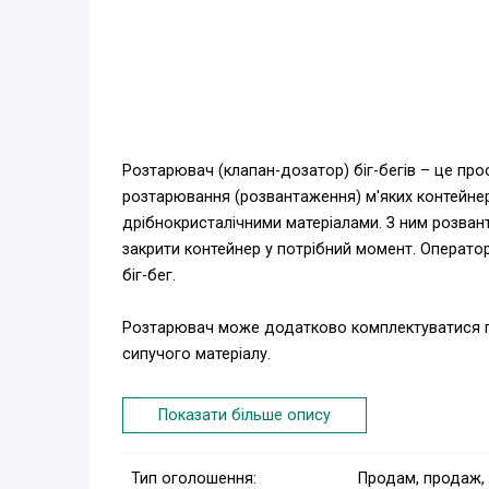
Розтарювач (клапан-дозатор) біг-бегів – це про
розтарювання (розвантаження) м'яких контейнері
дрібнокристалічними матеріалами. З ним розван
закрити контейнер у потрібний момент. Оператор
біг-бег.
Розтарювач може додатково комплектуватися го
сипучого матеріалу.
Показати більше опису
Гарантія якості – 2 роки.
Тип оголошення:
Продам, продаж,
Будь-яка зручна для Вас форма оплати.