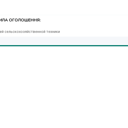
жбами доставки (Нова Пошта, Делівері, САТ, Нічний Експрес) в 
ТИЛА ОГОЛОШЕННЯ:
ей сельскохозяйственной техники
Ваші запитання.