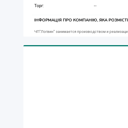
Торг:
--
Відправка товару здійснюється кур'єрськими слу
яку точку України.
ІНФОРМАЦІЯ ПРО КОМПАНІЮ, ЯКА РОЗМІС
ЧП"Логвин" занимается производством и реализаци
Телефонуйте! Ми будемо раді відповісти на всі 