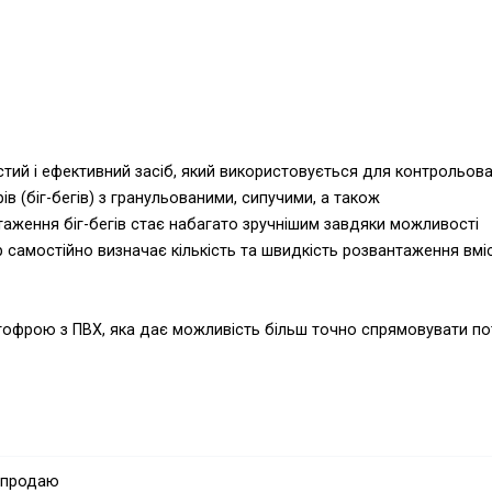
стий і ефективний засіб, який використовується для контрольов
в (біг-бегів) з гранульованими, сипучими, а також
таження біг-бегів стає набагато зручнішим завдяки можливості
 самостійно визначає кількість та швидкість розвантаження вмі
фрою з ПВХ, яка дає можливість більш точно спрямовувати по
 продаю