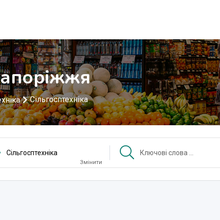
 Запоріжжя
Сільгосптехніка
ехніка
Сільгосптехніка
Змінити