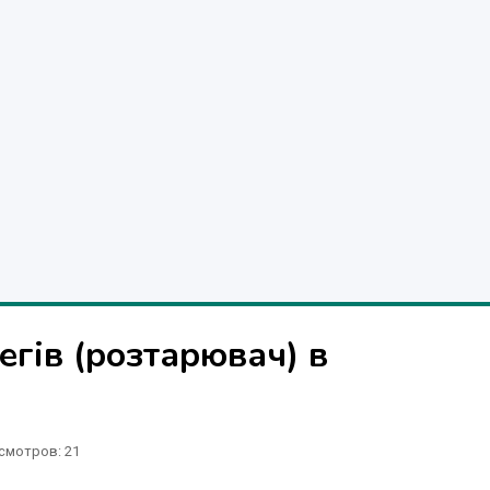
егів (розтарювач) в
смотров
: 21