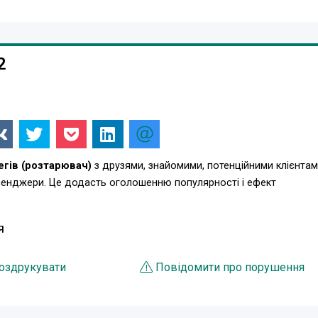
2
егів (розтарювач)
з друзями, знайомими, потенційними клієнтам
есенджери. Це додасть оголошенню популярності і ефект
Я
оздрукувати
Повідомити про порушення