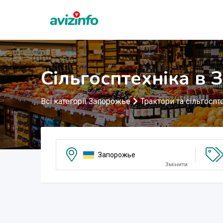
Сільгосптехніка в
Всі категорії Запорожье
Трактори та сільгоспт
Запорожье
Змінити