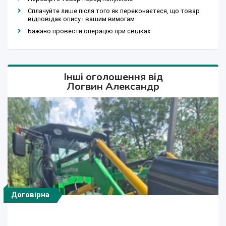
Сплачуйте лише після того як переконаєтеся, що товар
відповідає опису і вашим вимогам
Бажано провести операцію при свідках
Інші оголошення від
Логвин Александр
Договірна
Договірна
Договірна
Договірна
Договірна
Договірна
Договірна
Договірна
Договірна
Договірна
Договірна
Договірна
Бульдозерний відвал (лопата) до тракторів МТЗ,
Бульдозерний відвал (лопата) до тракторів МТЗ,
МВУ-6 Машина для внесення мінеральних