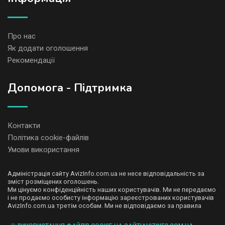
Про нас
Як додати оголошення
Рекомендації
Допомога - Підтримка
Контакти
Політика cookie-файлів
Умови використання
Адміністрація сайту AvizInfo.com.ua не несе відповідальність за
зміст розміщених оголошень.
Ми цінуємо конфіденційність наших користувачів. Ми не передаємо
і не продаємо особисту інформацію зареєстрованих користувачів
AvizInfo.com.ua третім особам. Ми не відповідаємо за правила
конфіденційності сайтів на які посилається AvizInfo.com.ua. На
деяких сторінках нашого сайту представлена реклама Google