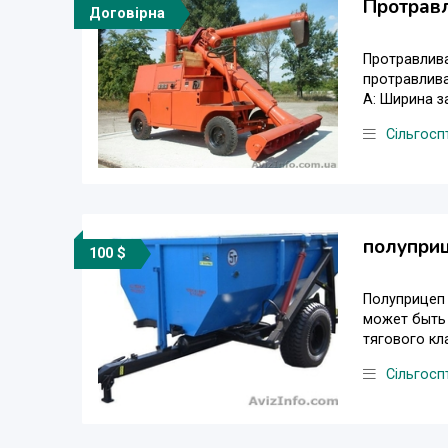
Протрав
Договірна
Протравлива
протравлива
A: Ширина з
Сільгосп
полуприц
100 $
Полуприцеп 
может быть 
тягового кла
Сільгосп