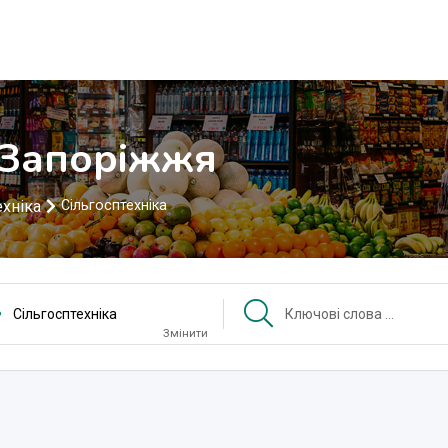
в Запоріжжя
ехніка
Сільгосптехніка
Сільгосптехніка
Змінити