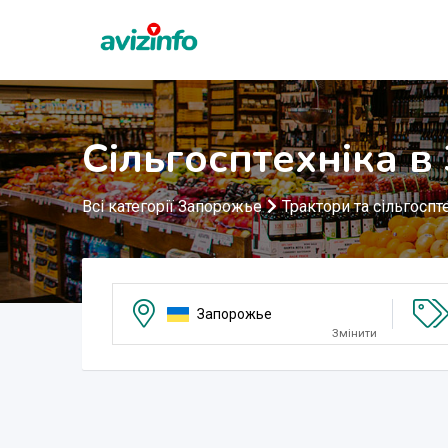
Сільгосптехніка 
Всі категорії Запорожье
Трактори та сільгоспт
Запорожье
Змінити