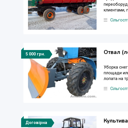
переоборудо
клиентами, 
Сільгосп
Отвал (л
5 000 грн.
Уборка снег
площади ил
лопата на тр
Сільгосп
Культива
Договірна