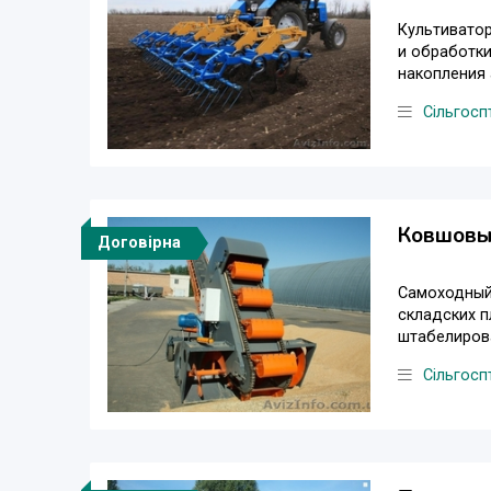
Культивато
и обработки
накопления 
Сільгосп
Ковшовы
Договірна
Самоходный 
складских п
штабелирова
Сільгосп