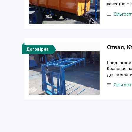
качество – 
Сільгосп
Отвал, К
Договірна
Предлагаем 
Крановая на
для подняти
Сільгосп