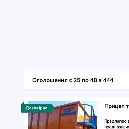
Оголошення
c
25 по 48 з 444
Прицеп т
Договірна
Предлагаю в
предназначе