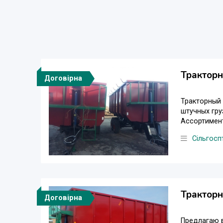
Тракторн
Договірна
Тракторный 
штучных гру
Ассортимент
Сільгосп
Тракторн
Договірна
Предлагаю в