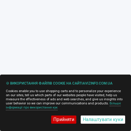
🍪 ВИКОРИСТАННЯ ФАЙЛІВ COOKIE НА САЙТІAVIZINFO.COM.UA
Cookies enable you to use shopping carts and to personalize your experience
on our sites, tell us which parts of our websites people have visited, help us
measure the effectiveness of ads and web searches, and give us insights into
user behavior so we can improve our communications and products.
Більше
інформації про використання кук
Прийняти
Налаштувати куки