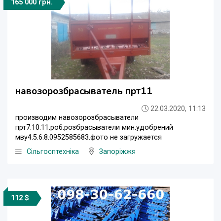
165 000 грн.
навозорозбрасыватель прт11
22.03.2020, 11:13
производим навозорозбрасыватели
прт7.10.11.ро6.розбрасыватели мин.удобрений
мву4.5.6.8.0952585683.фото не загружается
Сільгосптехніка
Запоріжжя
112 $