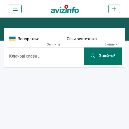
Запорожье
Сільгосптехніка
Змінити
Змінити
Знайти!