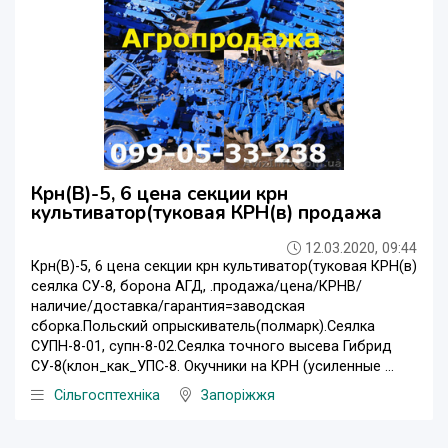
Крн(В)-5, 6 цена секции крн
культиватор(туковая КРН(в) продажа
12.03.2020, 09:44
Крн(В)-5, 6 цена секции крн культиватор(туковая КРН(в)
сеялка СУ-8, борона АГД, .продажа/цена/КРНВ/
наличие/доставка/гарантия=заводская
сборка.Польский опрыскиватель(полмарк).Сеялка
СУПН-8-01, супн-8-02.Сеялка точного высева Гибрид
СУ-8(клон_как_УПС-8. Окучники на КРН (усиленные ...
Сільгосптехніка
Запоріжжя