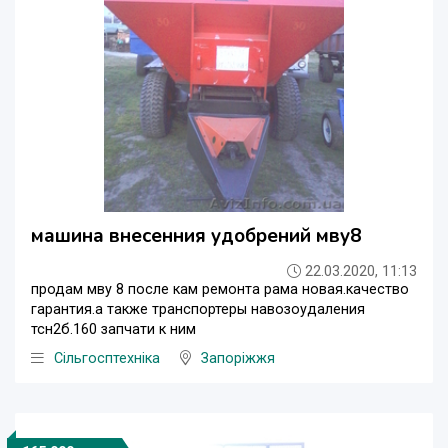
машина внесенния удобрений мву8
22.03.2020, 11:13
продам мву 8 после кам ремонта рама новая.качество
гарантия.а также транспортеры навозоудаления
тсн2б.160 запчати к ним
Сільгосптехніка
Запоріжжя