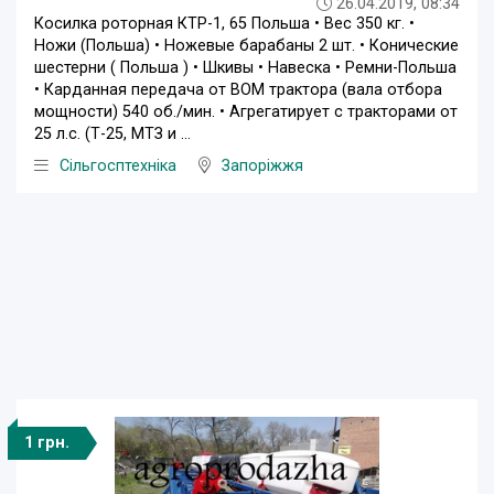
26.04.2019, 08:34
Косилка роторная КТР-1, 65 Польша • Вес 350 кг. •
Ножи (Польша) • Ножевые барабаны 2 шт. • Конические
шестерни ( Польша ) • Шкивы • Навеска • Ремни-Польша
• Карданная передача от ВОМ трактора (вала отбора
мощности) 540 об./мин. • Агрегатирует с тракторами от
25 л.с. (Т-25, МТЗ и ...
Сільгосптехніка
Запоріжжя
1 грн.