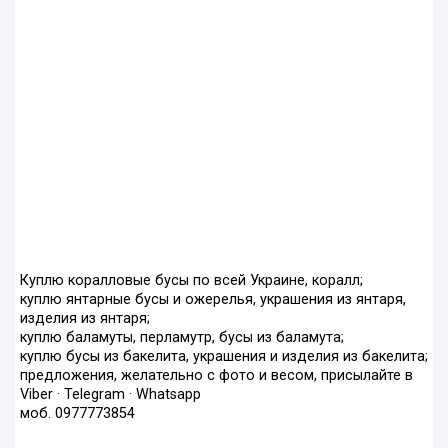
Куплю коралловые бусы по всей Украине, коралл;
куплю янтарные бусы и ожерелья, украшения из янтаря,
изделия из янтаря;
куплю баламуты, перламутр, бусы из баламута;
куплю бусы из бакелита, украшения и изделия из бакелита;
предложения, желательно с фото и весом, присылайте в
Viber · Telegram · Whatsapp
моб. 0977773854