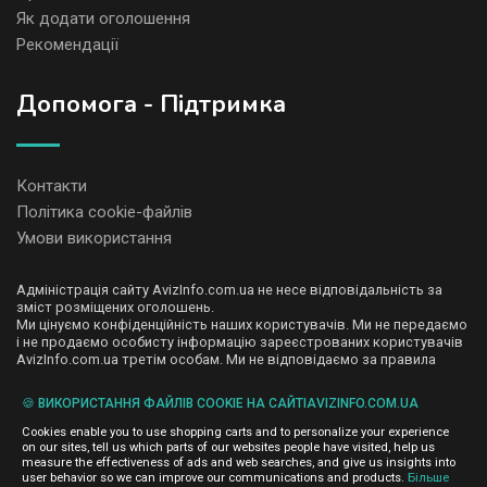
Як додати оголошення
Рекомендації
Допомога - Підтримка
Контакти
Політика cookie-файлів
Умови використання
Адміністрація сайту AvizInfo.com.ua не несе відповідальність за
зміст розміщених оголошень.
Ми цінуємо конфіденційність наших користувачів. Ми не передаємо
і не продаємо особисту інформацію зареєстрованих користувачів
AvizInfo.com.ua третім особам. Ми не відповідаємо за правила
конфіденційності сайтів на які посилається AvizInfo.com.ua. На
деяких сторінках нашого сайту представлена реклама Google
🍪 ВИКОРИСТАННЯ ФАЙЛІВ COOKIE НА САЙТІAVIZINFO.COM.UA
Adsense Advertising Network. Щоб дізнатися детальніше про
натисніть тут
правила конфіденційності Google
.
Cookies enable you to use shopping carts and to personalize your experience
on our sites, tell us which parts of our websites people have visited, help us
measure the effectiveness of ads and web searches, and give us insights into
user behavior so we can improve our communications and products.
Більше