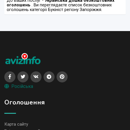
До Ваших послуг -
Українська дошка безкоштовних
оголошень
. Ви переглядаєте список безкоштовних
оголошень категорії Букініст регіону Запоріжжя.
Російська
Оголошення
Карта сайту