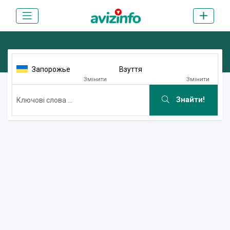
Запорожье
Взуття
Змінити
Змінити
Знайти!