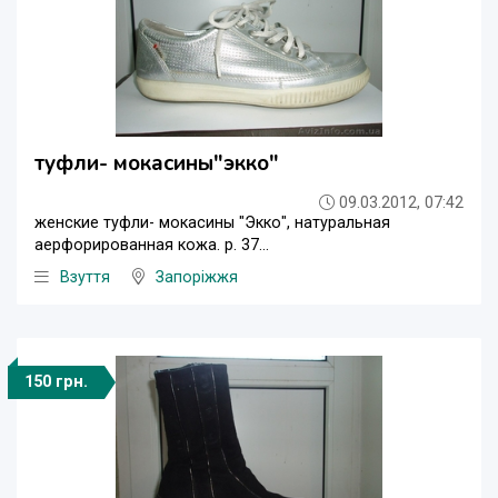
туфли- мокасины"экко"
09.03.2012, 07:42
женские туфли- мокасины "Экко", натуральная
аерфорированная кожа. р. 37...
Взуття
Запоріжжя
150 грн.