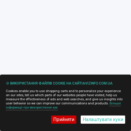
🍪 ВИКОРИСТАННЯ ФАЙЛІВ COOKIE НА САЙТІAVIZINFO.COM.UA
Cookies enable you to use shopping carts and to personalize your experience
on our sites, tell us which parts of our websites people have visited, help us
measure the effectiveness of ads and web searches, and give us insights into
user behavior so we can improve our communications and products.
Більше
інформації про використання кук
Прийняти
Налаштувати куки