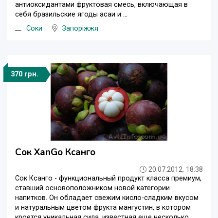
антиоксидантами фруктовая смесь, включающая в
себя бразильские ягоды асаи и ...
Соки
Запоріжжя
370 грн.
Сок XanGo Ксанго
20.07.2012, 18:38
Сок Ксанго - функциональный продукт класса премиум,
ставший основоположником новой категории
напитков. Он обладает свежим кисло-сладким вкусом
и натуральным цветом фрукта мангустин, в котором
кроется уникальная сила, известная еще несколько