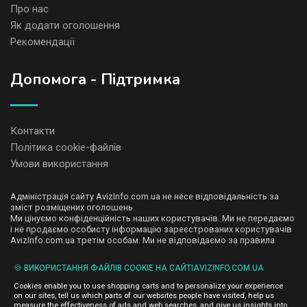
Про нас
Як додати оголошення
Рекомендації
Допомога - Підтримка
Контакти
Політика cookie-файлів
Умови використання
Адміністрація сайту AvizInfo.com.ua не несе відповідальність за
зміст розміщених оголошень.
Ми цінуємо конфіденційність наших користувачів. Ми не передаємо
і не продаємо особисту інформацію зареєстрованих користувачів
AvizInfo.com.ua третім особам. Ми не відповідаємо за правила
конфіденційності сайтів на які посилається AvizInfo.com.ua. На
деяких сторінках нашого сайту представлена реклама Google
🍪 ВИКОРИСТАННЯ ФАЙЛІВ COOKIE НА САЙТІAVIZINFO.COM.UA
Adsense Advertising Network. Щоб дізнатися детальніше про
натисніть тут
правила конфіденційності Google
.
Cookies enable you to use shopping carts and to personalize your experience
on our sites, tell us which parts of our websites people have visited, help us
measure the effectiveness of ads and web searches, and give us insights into