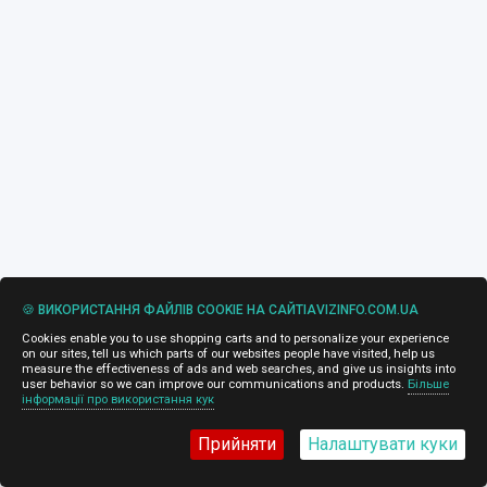
🍪 ВИКОРИСТАННЯ ФАЙЛІВ COOKIE НА САЙТІAVIZINFO.COM.UA
Cookies enable you to use shopping carts and to personalize your experience
on our sites, tell us which parts of our websites people have visited, help us
measure the effectiveness of ads and web searches, and give us insights into
user behavior so we can improve our communications and products.
Більше
інформації про використання кук
Прийняти
Налаштувати куки