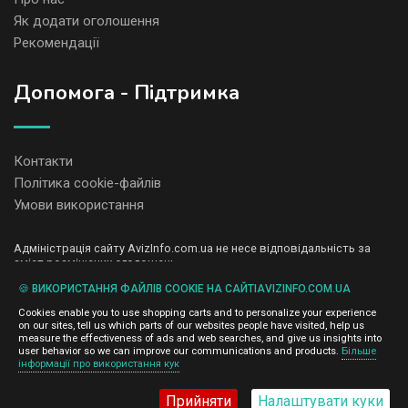
Як додати оголошення
Рекомендації
Допомога - Підтримка
Контакти
Політика cookie-файлів
Умови використання
Адміністрація сайту AvizInfo.com.ua не несе відповідальність за
зміст розміщених оголошень.
Ми цінуємо конфіденційність наших користувачів. Ми не передаємо
🍪 ВИКОРИСТАННЯ ФАЙЛІВ COOKIE НА САЙТІAVIZINFO.COM.UA
і не продаємо особисту інформацію зареєстрованих користувачів
AvizInfo.com.ua третім особам. Ми не відповідаємо за правила
Cookies enable you to use shopping carts and to personalize your experience
конфіденційності сайтів на які посилається AvizInfo.com.ua. На
on our sites, tell us which parts of our websites people have visited, help us
деяких сторінках нашого сайту представлена реклама Google
measure the effectiveness of ads and web searches, and give us insights into
Adsense Advertising Network. Щоб дізнатися детальніше про
user behavior so we can improve our communications and products.
Більше
натисніть тут
інформації про використання кук
правила конфіденційності Google
.
Прийняти
Налаштувати куки