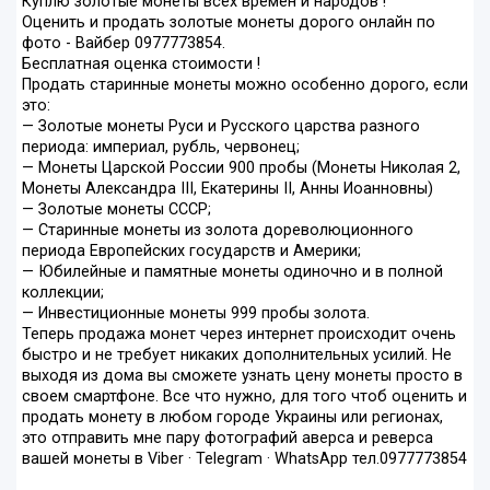
Куплю золотые монеты всех времен и народов !
Оценить и продать золотые монеты дорого онлайн по
фото - Вайбер 0977773854.
Бесплатная оценка стоимости !
Продать старинные монеты можно особенно дорого, если
это:
— Золотые монеты Руси и Русского царства разного
периода: империал, рубль, червонец;
— Монеты Царской России 900 пробы (Монеты Николая 2,
Монеты Александра III, Екатерины II, Анны Иоанновны)
— Золотые монеты СССР;
— Старинные монеты из золота дореволюционного
периода Европейских государств и Америки;
— Юбилейные и памятные монеты одиночно и в полной
коллекции;
— Инвестиционные монеты 999 пробы золота.
Теперь продажа монет через интернет происходит очень
быстро и не требует никаких дополнительных усилий. Не
выходя из дома вы сможете узнать цену монеты просто в
своем смартфоне. Все что нужно, для того чтоб оценить и
продать монету в любом городе Украины или регионах,
это отправить мне пару фотографий аверса и реверса
вашей монеты в Viber · Telegram · WhatsApp тел.0977773854