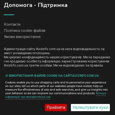
Допомога - Підтримка
Контакти
Політика cookie-файлів
Умови використання
Адміністрація сайту AvizInfo.com.ua не несе відповідальність за
зміст розміщених оголошень.
Ми цінуємо конфіденційність наших користувачів. Ми не передаємо
і не продаємо особисту інформацію зареєстрованих користувачів
AvizInfo.com.ua третім особам. Ми не відповідаємо за правила
конфіденційності сайтів на які посилається AvizInfo.com.ua. На
деяких сторінках нашого сайту представлена реклама Google
🍪 ВИКОРИСТАННЯ ФАЙЛІВ COOKIE НА САЙТІAVIZINFO.COM.UA
Adsense Advertising Network. Щоб дізнатися детальніше про
натисніть тут
правила конфіденційності Google
.
Cookies enable you to use shopping carts and to personalize your experience
on our sites, tell us which parts of our websites people have visited, help us
measure the effectiveness of ads and web searches, and give us insights into
user behavior so we can improve our communications and products.
Більше
інформації про використання кук
AvizInfo.com.ua
©2008-2026,
Прийняти
Налаштувати куки