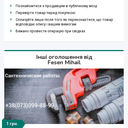
Познайомтеся з продавцем в публічному місці
Перевірте товар перед покупкою
Сплачуйте лише після того як переконаєтеся, що товар
відповідає опису і вашим вимогам
Бажано провести операцію при свідках
Інші оголошення від
Fesen Mihail
1 грн.
666 000 грн.
23 000 $
19 300 €
19 300 €
1 грн.
1 грн.
1 грн.
1 $