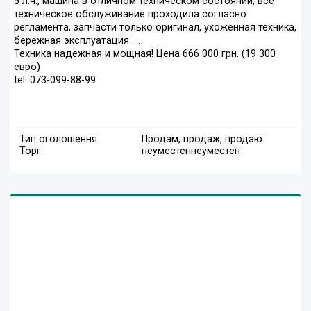
5 л.ч., машина в отличном техническом состоянии, всё
техническое обслуживание проходила согласно
регламента, запчасти только оригинал, ухоженная техника,
бережная эксплуатация ....
Техника надёжная и мощная! Цена 666 000 грн. (19 300
евро)
tel. 073-099-88-99
Тип оголошення:
Продам, продаж, продаю
Торг:
неуместен
неуместен