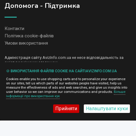
Допомога - Підтримка
Контакти
Політика cookie-файлів
Умови використання
Адміністрація сайту AvizInfo.com.ua не несе відповідальність за
зміст розміщених оголошень.
Ми цінуємо конфіденційність наших користувачів. Ми не передаємо
🍪 ВИКОРИСТАННЯ ФАЙЛІВ COOKIE НА САЙТІAVIZINFO.COM.UA
і не продаємо особисту інформацію зареєстрованих користувачів
AvizInfo.com.ua третім особам. Ми не відповідаємо за правила
Cookies enable you to use shopping carts and to personalize your experience
конфіденційності сайтів на які посилається AvizInfo.com.ua. На
on our sites, tell us which parts of our websites people have visited, help us
деяких сторінках нашого сайту представлена реклама Google
measure the effectiveness of ads and web searches, and give us insights into
Adsense Advertising Network. Щоб дізнатися детальніше про
user behavior so we can improve our communications and products.
Більше
натисніть тут
інформації про використання кук
правила конфіденційності Google
.
Прийняти
Налаштувати куки
AvizInfo.com.ua
©2008-2026,