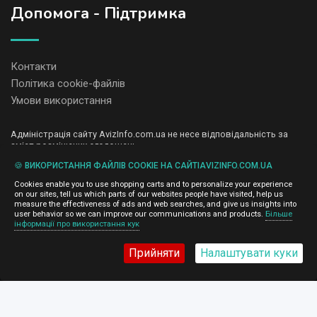
Допомога - Підтримка
Контакти
Політика cookie-файлів
Умови використання
Адміністрація сайту AvizInfo.com.ua не несе відповідальність за
зміст розміщених оголошень.
Ми цінуємо конфіденційність наших користувачів. Ми не передаємо
🍪 ВИКОРИСТАННЯ ФАЙЛІВ COOKIE НА САЙТІAVIZINFO.COM.UA
і не продаємо особисту інформацію зареєстрованих користувачів
AvizInfo.com.ua третім особам. Ми не відповідаємо за правила
Cookies enable you to use shopping carts and to personalize your experience
конфіденційності сайтів на які посилається AvizInfo.com.ua. На
on our sites, tell us which parts of our websites people have visited, help us
деяких сторінках нашого сайту представлена реклама Google
measure the effectiveness of ads and web searches, and give us insights into
Adsense Advertising Network. Щоб дізнатися детальніше про
user behavior so we can improve our communications and products.
Більше
натисніть тут
інформації про використання кук
правила конфіденційності Google
.
Прийняти
Налаштувати куки
AvizInfo.com.ua
©2008-2026,