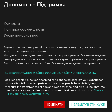
Допомога - Підтримка
Контакти
Політика cookie-файлів
Умови використання
Адміністрація сайту AvizInfo.com.ua не несе відповідальність за
зміст розміщених оголошень.
Ми цінуємо конфіденційність наших користувачів. Ми не передаємо
і не продаємо особисту інформацію зареєстрованих користувачів
AvizInfo.com.ua третім особам. Ми не відповідаємо за правила
конфіденційності сайтів на які посилається AvizInfo.com.ua. На
деяких сторінках нашого сайту представлена реклама Google
🍪 ВИКОРИСТАННЯ ФАЙЛІВ COOKIE НА САЙТІAVIZINFO.COM.UA
Adsense Advertising Network. Щоб дізнатися детальніше про
натисніть тут
правила конфіденційності Google
.
Cookies enable you to use shopping carts and to personalize your experience
on our sites, tell us which parts of our websites people have visited, help us
measure the effectiveness of ads and web searches, and give us insights into
user behavior so we can improve our communications and products.
Більше
інформації про використання кук
AvizInfo.com.ua
©2008-2026,
Прийняти
Налаштувати куки