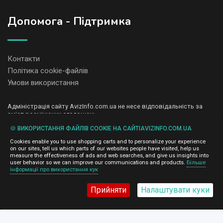
Допомога - Підтримка
Контакти
Політика cookie-файлів
Умови використання
Адміністрація сайту AvizInfo.com.ua не несе відповідальність за
зміст розміщених оголошень.
Ми цінуємо конфіденційність наших користувачів. Ми не передаємо
🍪 ВИКОРИСТАННЯ ФАЙЛІВ COOKIE НА САЙТІAVIZINFO.COM.UA
і не продаємо особисту інформацію зареєстрованих користувачів
AvizInfo.com.ua третім особам. Ми не відповідаємо за правила
Cookies enable you to use shopping carts and to personalize your experience
конфіденційності сайтів на які посилається AvizInfo.com.ua. На
on our sites, tell us which parts of our websites people have visited, help us
деяких сторінках нашого сайту представлена реклама Google
measure the effectiveness of ads and web searches, and give us insights into
Adsense Advertising Network. Щоб дізнатися детальніше про
user behavior so we can improve our communications and products.
Більше
натисніть тут
інформації про використання кук
правила конфіденційності Google
.
Прийняти
Налаштувати куки
AvizInfo.com.ua
©2008-2026,