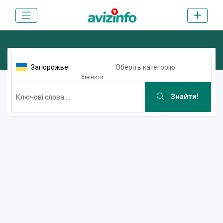
Запорожье
Оберіть категорію
Змінити
Знайти!