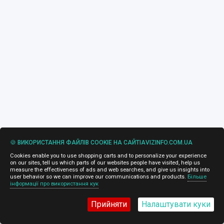
🍪 ВИКОРИСТАННЯ ФАЙЛІВ COOKIE НА САЙТІAVIZINFO.COM.UA
Cookies enable you to use shopping carts and to personalize your experience
on our sites, tell us which parts of our websites people have visited, help us
measure the effectiveness of ads and web searches, and give us insights into
user behavior so we can improve our communications and products.
Більше
інформації про використання кук
Прийняти
Налаштувати куки