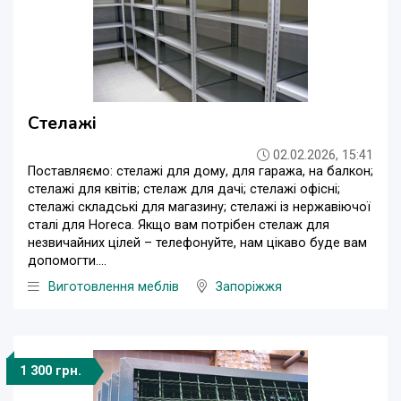
Стелажі
02.02.2026, 15:41
Поставляємо: стелажі для дому, для гаража, на балкон;
стелажі для квітів; стелаж для дачі; стелажі офісні;
стелажі складські для магазину; стелажі із нержавіючої
сталі для Horeca. Якщо вам потрібен стелаж для
незвичайних цілей – телефонуйте, нам цікаво буде вам
допомогти....
Виготовлення меблів
Запоріжжя
1 300 грн.