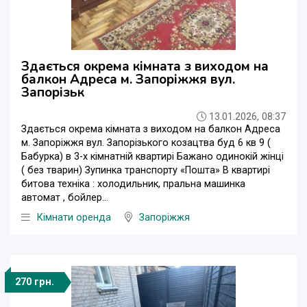
Здається окрема кімната з виходом на
балкон Адреса м. Запоріжжя вул.
Запорізьк
13.01.2026, 08:37
Здається окрема кімната з виходом на балкон Адреса
м. Запоріжжя вул. Запорізького козацтва буд 6 кв 9 (
Бабурка) в 3-х кімнатній квартирі Бажано одинокій жінці
( без тварин) Зупинка транспорту «Пошта» В квартирі
битова техніка : холодильник, пральна машинка
автомат , бойлер...
Кімнати оренда
Запоріжжя
270 грн.