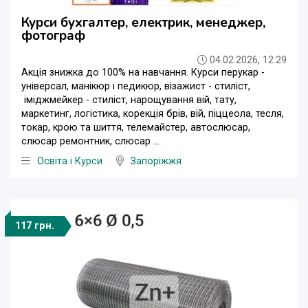
Курси бухгалтер, електрик, менеджер,
фотограф
04.02.2026, 12:29
Акція знижка до 100% на навчання. Курси перукар -
універсал, манікюр і педикюр, візажист - стиліст,
іміджмейкер - стиліст, нарощування вій, тату,
маркетинг, логістика, корекція брів, вій, піццеола, тесля,
токар, крою та шиття, телемайстер, автослюсар,
слюсар ремонтник, слюсар ...
Освіта і Курси
Запоріжжя
117 грн.