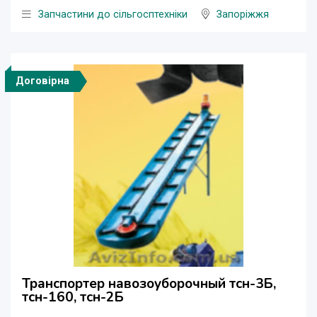
Запчастини до сільгосптехніки
Запоріжжя
Договірна
Транспортер навозоуборочный тсн-3Б,
тсн-160, тсн-2Б