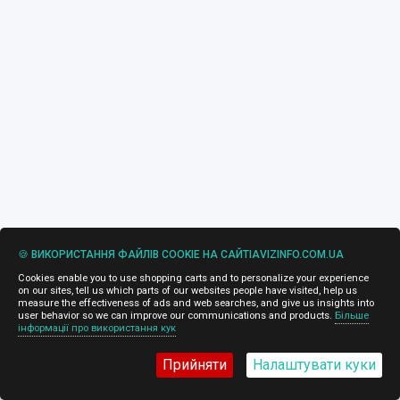
🍪 ВИКОРИСТАННЯ ФАЙЛІВ COOKIE НА САЙТІAVIZINFO.COM.UA
Cookies enable you to use shopping carts and to personalize your experience
on our sites, tell us which parts of our websites people have visited, help us
measure the effectiveness of ads and web searches, and give us insights into
user behavior so we can improve our communications and products.
Більше
інформації про використання кук
Прийняти
Налаштувати куки