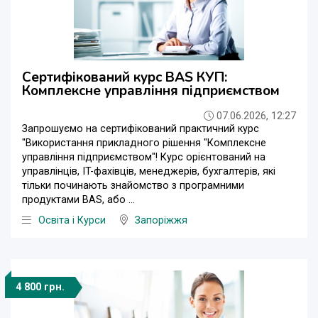
Сертифікований курс BAS КУП:
Комплексне управління підприємством
07.06.2026, 12:27
Запрошуємо на сертифікований практичний курс
"Використання прикладного рішення "Комплексне
управління підприємством"! Курс орієнтований на
управлінців, IT-фахівців, менеджерів, бухгалтерів, які
тільки починають знайомство з програмними
продуктами BAS, або ...
Освіта і Курси
Запоріжжя
4 800 грн.