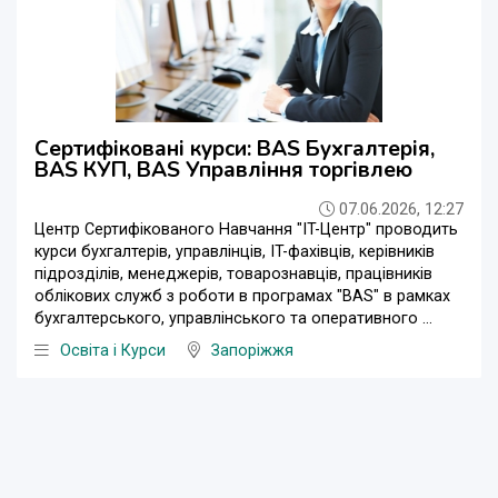
Сертифіковані курси: BAS Бухгалтерія,
BAS КУП, BAS Управління торгівлею
07.06.2026, 12:27
Центр Сертифікованого Навчання "IT-Центр" проводить
курси бухгалтерів, управлінців, IT-фахівців, керівників
підрозділів, менеджерів, товарознавців, працівників
облікових служб з роботи в програмах "BAS" в рамках
бухгалтерського, управлінського та оперативного ...
Освіта і Курси
Запоріжжя