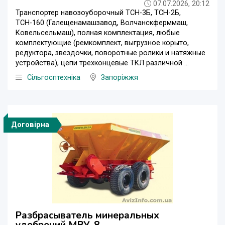
07.07.2026, 20:12
Транспортер навозоуборочный ТСН-3Б, ТСН-2Б,
ТСН-160 (Галещенамашзавод, Волчанскферммаш,
Ковельсельмаш), полная комплектация, любые
комплектующие (ремкомплект, выгрузное корыто,
редуктора, звездочки, поворотные ролики и натяжные
устройства), цепи трехконцевые ТКЛ различной ...
Сільгосптехніка
Запоріжжя
Договірна
Разбрасыватель минеральных
удобрений МВУ-8