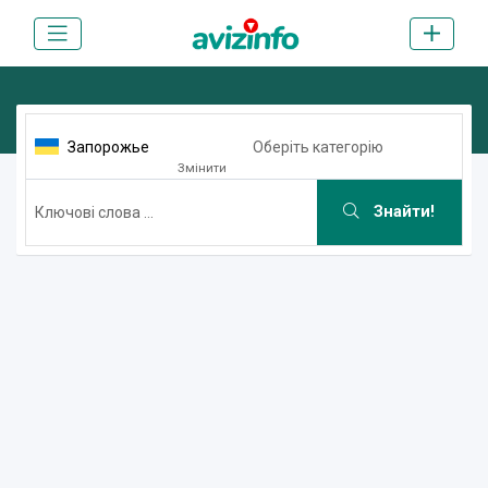
Запорожье
Оберіть категорію
Змінити
Знайти!