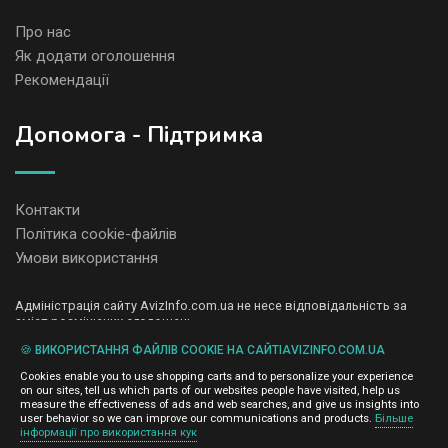
Про нас
Як додати оголошення
Рекомендації
Допомога - Підтримка
Контакти
Політика cookie-файлів
Умови використання
Адміністрація сайту AvizInfo.com.ua не несе відповідальність за
зміст розміщених оголошень.
Ми цінуємо конфіденційність наших користувачів. Ми не передаємо
🍪 ВИКОРИСТАННЯ ФАЙЛІВ COOKIE НА САЙТІAVIZINFO.COM.UA
і не продаємо особисту інформацію зареєстрованих користувачів
AvizInfo.com.ua третім особам. Ми не відповідаємо за правила
Cookies enable you to use shopping carts and to personalize your experience
конфіденційності сайтів на які посилається AvizInfo.com.ua. На
on our sites, tell us which parts of our websites people have visited, help us
деяких сторінках нашого сайту представлена реклама Google
measure the effectiveness of ads and web searches, and give us insights into
Adsense Advertising Network. Щоб дізнатися детальніше про
user behavior so we can improve our communications and products.
Більше
натисніть тут
інформації про використання кук
правила конфіденційності Google
.