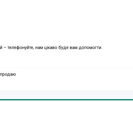
й – телефонуйте, нам цікаво буде вам допомогти.
Дуже ПРОСТА ЗБІРКА.
 продаю
ередбачено конструкцією.
можемо комплектувати стелажі такою кількістю полиць як вам