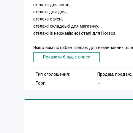
стелажі для квітів;
стелаж для дачі;
стелажі офісні;
стелажі складські для магазину;
стелажі із нержавіючої сталі для Horeca.
Якщо вам потрібен стелаж для незвичайних ціле
Показати більше опису
Нині асортимент стелажів понад 150 моделей. 
Тип оголошення:
Продам, продаж,
Металеві стелажі:
Торг:
--
фарбовані
оцинковані
з полицями ДСП, МДФ, метал.
Навантаження на 1 полицю від 120 до 400 кг.
Пересувайте полиці на необхідну висоту. Все п
Кількість полиць стелажу на ваше бажання. Ми 
потрібно.