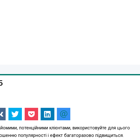
силка прийде до вас у цілості та комплектності.
іста транспортними компаніями.
5
айомими, потенційними клієнтами, використовуйте для цього
лошенню популярності і ефект багаторазово підвищиться.