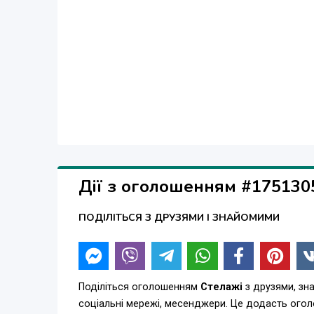
Перед відправкою стелаж запакуємо в картон. По
Наш логіст організує доставку до будь-якого м
+38(067)610-06-17 (Viber).
Дії з оголошенням #175130
ПОДІЛІТЬСЯ З ДРУЗЯМИ І ЗНАЙОМИМИ
Поділіться оголошенням
Стелажі
з друзями, зн
соціальні мережі, месенджери. Це додасть ого